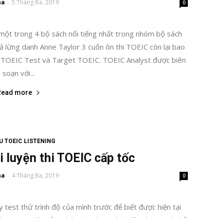
ha
5 Tháng Ba, 2019
-
0
 một trong 4 bộ sách nổi tiếng nhất trong nhóm bộ sách
iả lừng danh Anne Taylor 3 cuốn ôn thi TOEIC còn lại bao
he TOEIC Test và Target TOEIC. TOEIC Analyst được biên
soạn với...
Read more
ỆU TOEIC LISTENING
i luyện thi TOEIC cấp tốc
ha
4 Tháng Ba, 2019
-
0
y test thử trình độ của mình trước để biết được hiện tại