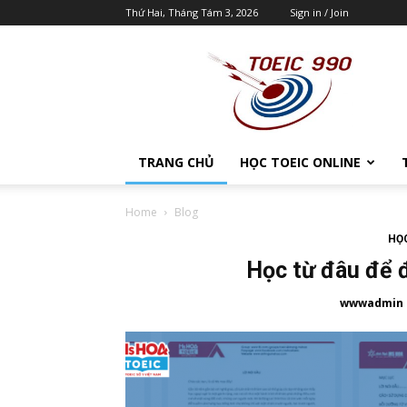
Thứ Hai, Tháng Tám 3, 2026
Sign in / Join
Luyện
thi
TOEIC
990
|
Hướng
dẫn
tự
học
TRANG CHỦ
HỌC TOEIC ONLINE
TOEIC
990
|
Tài
Home
Blog
liệu
luyện
HỌC
thi
TOEIC
Học từ đâu để 
wwwadmin