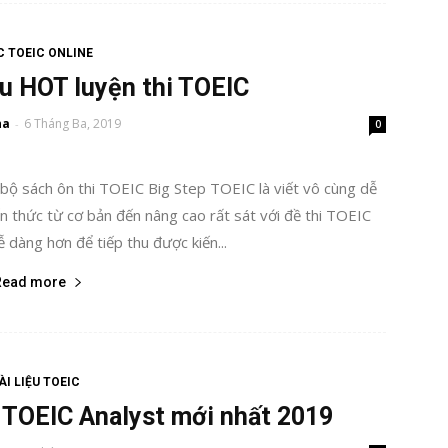
 TOEIC ONLINE
iêu HOT luyện thi TOEIC
ha
6 Tháng Ba, 2019
-
0
a bộ sách ôn thi TOEIC Big Step TOEIC là viết vô cùng dễ
ến thức từ cơ bản đến nâng cao rất sát với đề thi TOEIC
 dàng hơn để tiếp thu được kiến...
Read more
ÀI LIỆU TOEIC
ộ TOEIC Analyst mới nhất 2019