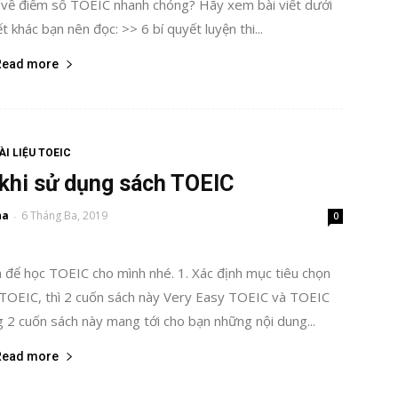
c" về điểm số TOEIC nhanh chóng? Hãy xem bài viết dưới
t khác bạn nên đọc: >> 6 bí quyết luyện thi...
Read more
ÀI LIỆU TOEIC
 khi sử dụng sách TOEIC
ha
6 Tháng Ba, 2019
-
0
ch để học TOEIC cho mình nhé. 1. Xác định mục tiêu chọn
 TOEIC, thì 2 cuốn sách này Very Easy TOEIC và TOEIC
g 2 cuốn sách này mang tới cho bạn những nội dung...
Read more