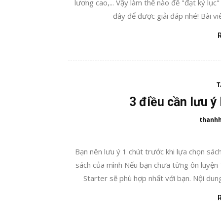
lương cao,... Vậy làm thế nào để "đạt kỷ lụ
đây để được giải đáp nhé! Bài viế
T
3 điều cần lưu ý
thanh
Bạn nên lưu ý 1 chút trước khi lựa chọn sá
sách của mình Nếu bạn chưa từng ôn luyện
Starter sẽ phù hợp nhất với bạn. Nội dun