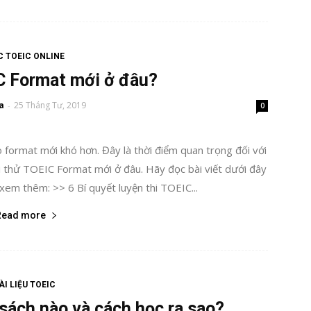
 TOEIC ONLINE
C Format mới ở đâu?
a
25 Tháng Tư, 2019
-
0
o format mới khó hơn. Đây là thời điểm quan trọng đối với
i thử TOEIC Format mới ở đâu. Hãy đọc bài viết dưới đây
xem thêm: >> 6 Bí quyết luyện thi TOEIC...
Read more
ÀI LIỆU TOEIC
sách nào và cách học ra sao?