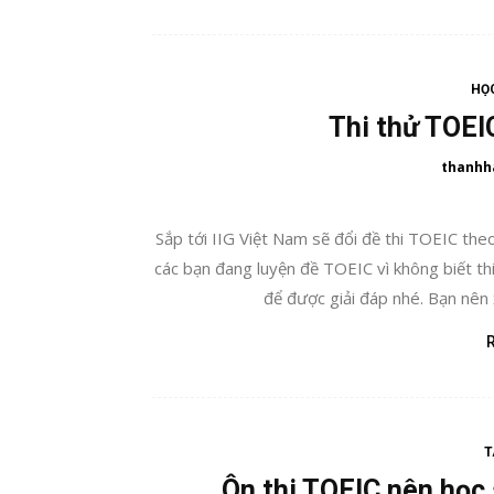
HỌC
Thi thử TOEI
thanhh
Sắp tới IIG Việt Nam sẽ đổi đề thi TOEIC the
các bạn đang luyện đề TOEIC vì không biết th
để được giải đáp nhé. Bạn nên 
T
Ôn thi TOEIC nên học 