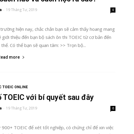
a
19 Tháng Tư, 2019
-
0
ị trường hiện nay, chắc chắn bạn sẽ cảm thấy hoang mang
ẽ giới thiệu đến bạn bộ sách ôn thi TOEIC từ cơ bản đến
thể. Có thể bạn sẽ quan tâm: >> Trọn bộ...
Read more
 TOEIC ONLINE
ố TOEIC với bí quyết sau đây
a
19 Tháng Tư, 2019
-
0
900+ TOEIC để xét tốt nghiệp, có chứng chỉ để xin việc