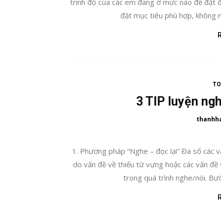
trình độ của các em đang ở mức nào để đặt đ
đặt mục tiêu phù hợp, không n
TO
3 TIP luyện ng
thanhh
1. Phương pháp “Nghe – đọc lại” Đa số các v
do vấn đề về thiếu từ vựng hoặc các vấn đề 
trong quá trình nghe/nói. Bướ