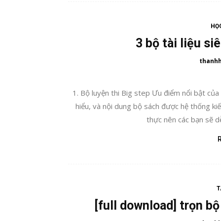
HỌC
3 bộ tài liệu s
thanh
1. Bộ luyện thi Big step Ưu điểm nổi bật củ
hiểu, và nội dung bộ sách được hệ thống ki
thực nên các bạn sẽ dễ
T
[full download] trọn b