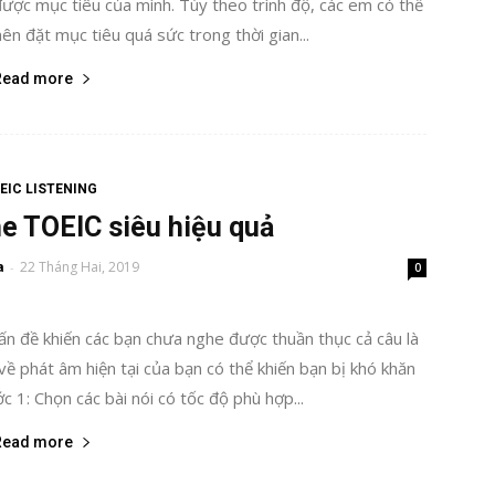
ược mục tiêu của mình. Tùy theo trình độ, các em có thể
ên đặt mục tiêu quá sức trong thời gian...
Read more
EIC LISTENING
he TOEIC siêu hiệu quả
a
22 Tháng Hai, 2019
-
0
ấn đề khiến các bạn chưa nghe được thuần thục cả câu là
về phát âm hiện tại của bạn có thể khiến bạn bị khó khăn
c 1: Chọn các bài nói có tốc độ phù hợp...
Read more